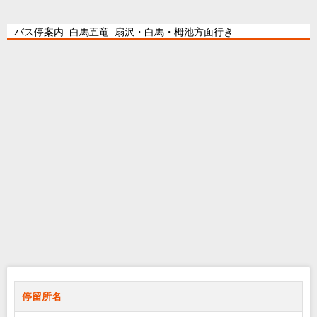
バス停案内 白馬五竜 扇沢・白馬・栂池方面行き
停留所名