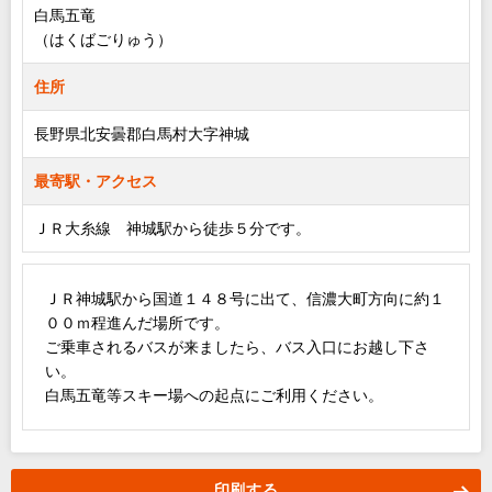
白馬五竜
（はくばごりゅう）
住所
長野県北安曇郡白馬村大字神城
最寄駅・アクセス
ＪＲ大糸線 神城駅から徒歩５分です。
ＪＲ神城駅から国道１４８号に出て、信濃大町方向に約１
００ｍ程進んだ場所です。
ご乗車されるバスが来ましたら、バス入口にお越し下さ
い。
白馬五竜等スキー場への起点にご利用ください。
印刷する