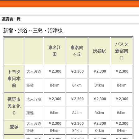
新宿・渋谷～三島・沼津線
バスタ
東名江
東名向
渋谷駅
新宿南
田
ヶ丘
口
トヨタ
大人片道
￥2,300
￥2,300
￥2,300
￥2,300
東日本
前
距離
84km
84km
84km
84km
裾野市
大人片道
￥2,300
￥2,300
￥2,300
￥2,300
民文化
Ｃ
距離
84km
84km
84km
84km
大人片道
￥2,300
￥2,300
￥2,300
￥2,300
麦塚
距離
84km
84km
84km
84km