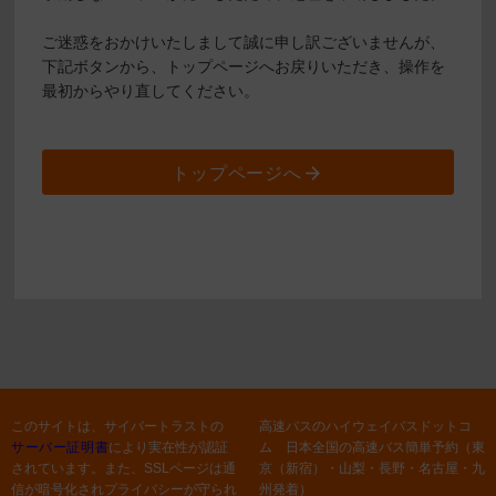
ご迷惑をおかけいたしまして誠に申し訳ございませんが、
下記ボタンから、トップページへお戻りいただき、操作を
最初からやり直してください。
トップページへ
このサイトは、サイバートラストの
高速バスのハイウェイバスドットコ
サーバー証明書
により実在性が認証
ム 日本全国の高速バス簡単予約（東
されています。また、SSLページは通
京（新宿）・山梨・長野・名古屋・九
信が暗号化されプライバシーが守られ
州発着）