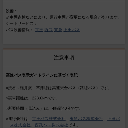
設備：
※車両点検などにより、運行車両が変更になる場合があります。
シートサービス：
バス設備情報：
京王
西武
東急
上田バス
注意事項
高速バス表示ガイドラインに基づく表記
○渋谷～軽井沢・草津線は高速乗合バス（路線バス）です。
○実車距離は、223.6kmです。
○所要時間（見込み）は、4時間40分です。
○運行会社は、
京王バス株式会社
、
東急バス株式会社
、
上田バ
ス株式会社
、
西武バス株式会社
です。