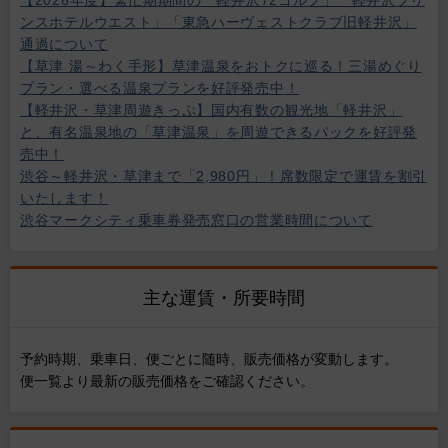
【2026年度】繁忙期期間の「軽井沢72ゴルフ」「軽井沢プリ
ンスホテルウエスト」「東急ハーヴェストクラブ旧軽井沢」
通過について
【草津 湯～わく手形】草津温泉をおトクに巡る！三湯めぐり
プラン・選べる温泉プランを好評発売中！
【軽井沢・草津周遊きっぷ】国内有数の観光地「軽井沢」
と、有名温泉地の「草津温泉」を周遊できるパックを好評発
売中！
渋谷～軽井沢・草津まで「2,980円」！席数限定で運賃を割引
いたします！
渋谷マークシティ乗車券発売窓口の営業時間について
主な運賃・所要時間
予約時期、乗車日、便ごとに随時、販売価格が変動します。
便一覧より最新の販売価格をご確認ください。