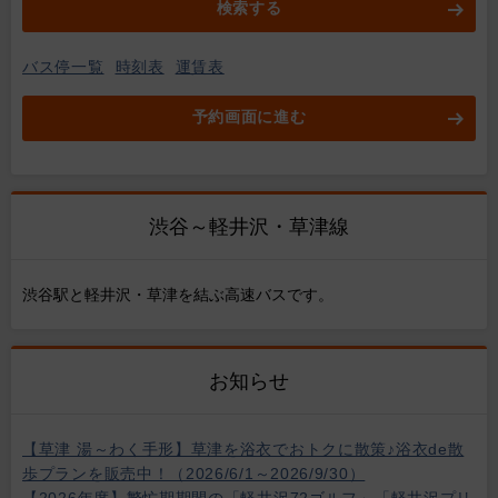
検索する
バス停一覧
時刻表
運賃表
予約画面に進む
渋谷～軽井沢・草津線
渋谷駅と軽井沢・草津を結ぶ高速バスです。
お知らせ
【草津 湯～わく手形】草津を浴衣でおトクに散策♪浴衣de散
歩プランを販売中！（2026/6/1～2026/9/30）