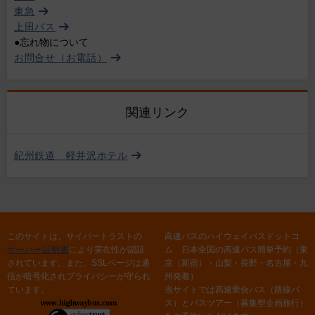
東急
上田バス
●忘れ物について
お問合せ（お電話）
関連リンク
紀州鉄道 軽井沢ホテル
このサイトは、サイバートラストの
高速バスのハイウェイバスドットコ
サーバー証明書
により実在性が認証
ム 日本全国の高速バス簡単予約（東
されています。また、SSLページは通
京（新宿）・山梨・長野・名古屋・九
信が暗号化されプライバシーが守られ
州発着）
ています。
当サイトでは高速乗合バス（路線バ
ス）とバスツアー（募集型企画旅行）