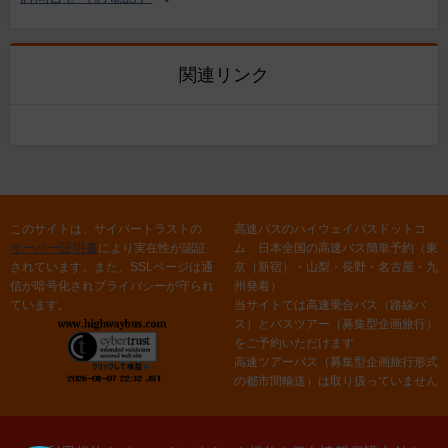
関連リンク
このサイトは、サイバートラストの
高速バスのハイウェイバスドットコ
サーバー証明書
により実在性が認証
ム 日本全国の高速バス簡単予約（東
されています。また、SSLページは通
京（新宿）・山梨・長野・名古屋・九
信が暗号化されプライバシーが守られ
州発着）
ています。
当サイトでは高速乗合バス（路線バ
ス）とバスツアー（募集型企画旅行）
をご予約いただけます
高速ツアーバス（募集型企画旅行形式
の都市間輸送）は取り扱っていません