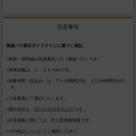
注意事項
高速バス表示ガイドラインに基づく表記
○新宿～福岡線は高速乗合バス（路線バス）です。
○実車距離は、１，１４４kmです。
○所要時間（見込み）は、下り14時間20分、上り14時間25分で
す。
○２名乗務にて運行いたします。
○運行会社は、
西日本鉄道株式会社
です。
○任意保険に関しては、対人賠償無制限です。
○その他は
こちら
にてご確認ください。