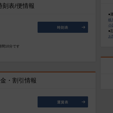
時刻表/便情報
●
岐
小
時刻表
●
お
間10分です
料金・割引情報
運賃表