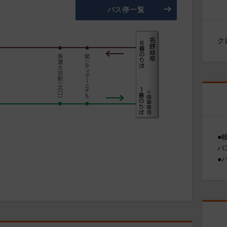
バス停一覧
ク
●
バ
●