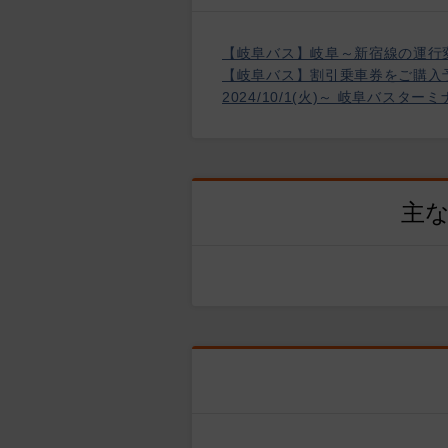
【岐阜バス】岐阜～新宿線の運行
【岐阜バス】割引乗車券をご購入
2024/10/1(火)～ 岐阜バス
主