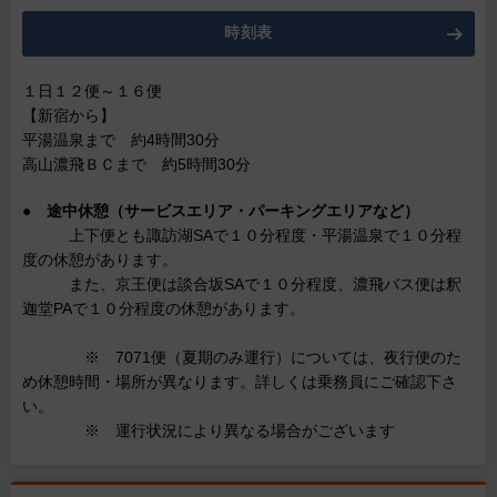
時刻表
１日１２便～１６便
【新宿から】
平湯温泉まで 約4時間30分
高山濃飛ＢＣまで 約5時間30分
●
途中休憩（サービスエリア・パーキングエリアなど）
上下便とも諏訪湖SAで１０分程度・平湯温泉で１０分程
度の休憩があります。
また、京王便は談合坂SAで１０分程度、濃飛バス便は釈
迦堂PAで１０分程度の休憩があります。
※ 7071便（夏期のみ運行）については、夜行便のた
め休憩時間・場所が異なります。詳しくは乗務員にご確認下さ
い。
※ 運行状況により異なる場合がございます