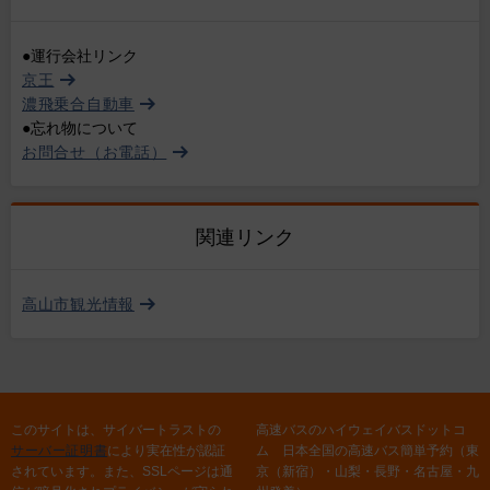
●運行会社リンク
京王
濃飛乗合自動車
●忘れ物について
お問合せ（お電話）
関連リンク
高山市観光情報
このサイトは、サイバートラストの
高速バスのハイウェイバスドットコ
サーバー証明書
により実在性が認証
ム 日本全国の高速バス簡単予約（東
されています。また、SSLページは通
京（新宿）・山梨・長野・名古屋・九