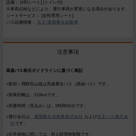
設備： [4列シート] [トイレ付]
※車両点検などにより、運行車両が変更になる場合があります。
シートサービス： [女性専用シート]
バス設備情報：
京王
濃飛乗合自動車
注意事項
高速バス表示ガイドラインに基づく表記
○新宿～飛騨高山線は高速乗合バス（路線バス）です。
○実車距離は、318kmです。
○所要時間（見込み）は、5時間40分です。
○運行会社は、
濃飛乗合自動車株式会社
および
京王バス株式会
社
です。
○任意保険に関しては、対人賠償無制限です。