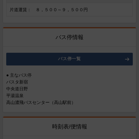
片道運賃： ８，５００～９，５００円
バス停情報
バス停一覧
● 主なバス停
バスタ新宿
中央道日野
平湯温泉
高山濃飛バスセンター（高山駅前）
時刻表/便情報