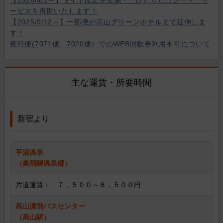
【2026/4/1～】ダイヤ改正を実施・「ひとりだけシート」サ
ービスを再開いたします！
【2025/9/12～】一部便が高山グリーンホテルまで延伸しま
す！
夜行便(7071便、7020便）でのWEB回数券利用不可について
主な運賃・所要時間
新宿より
平湯温泉
（奥飛騨温泉郷）
片道運賃： ７，５００～８，５００円
高山濃飛バスセンター
（高山駅）