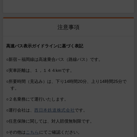
注意事項
高速バス表示ガイドラインに基づく表記
○新宿～福岡線は高速乗合バス（路線バス）です。
○実車距離は、１，１４４kmです。
○所要時間（見込み）は、下り14時間20分、上り14時間25分で
す。
○２名乗務にて運行いたします。
○運行会社は、
西日本鉄道株式会社
です。
○任意保険に関しては、対人賠償無制限です。
○その他は
こちら
にてご確認ください。