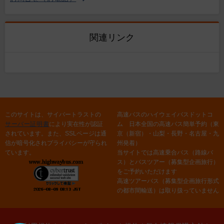
関連リンク
このサイトは、サイバートラストの
高速バスのハイウェイバスドットコ
サーバー証明書
により実在性が認証
ム 日本全国の高速バス簡単予約（東
されています。また、SSLページは通
京（新宿）・山梨・長野・名古屋・九
信が暗号化されプライバシーが守られ
州発着）
ています。
当サイトでは高速乗合バス（路線バ
ス）とバスツアー（募集型企画旅行）
をご予約いただけます
高速ツアーバス（募集型企画旅行形式
の都市間輸送）は取り扱っていません