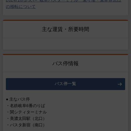
2024/10/1(火)～ 岐阜バスターミナル 乗り場・乗車券窓口
の移転について
主な運賃・所要時間
バス停情報
バス停一覧
● 主なバス停
・名鉄岐阜6番のりば
・関シティターミナル
・美濃太田駅（北口）
・バスタ新宿（南口）