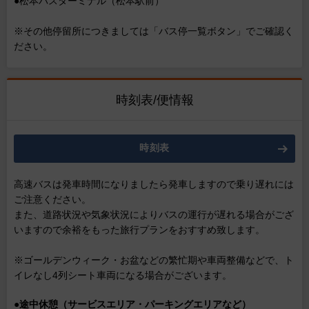
●松本バスターミナル（松本駅前）
※その他停留所につきましては「バス停一覧ボタン」でご確認く
ださい。
時刻表/便情報
時刻表
高速バスは発車時間になりましたら発車しますので乗り遅れには
ご注意ください。
また、道路状況や気象状況によりバスの運行が遅れる場合がござ
いますので余裕をもった旅行プランをおすすめ致します。
※ゴールデンウィーク・お盆などの繁忙期や車両整備などで、ト
イレなし4列シート車両になる場合がございます。
●
途中休憩（サービスエリア・パーキングエリアなど）