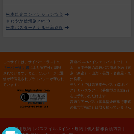
松本観光コンベンション協会
さわやか信州旅.net
松本バスターミナル発着路線
このサイトは、サイバートラストの
高速バスのハイウェイバスドットコ
サーバー証明書
により実在性が認証
ム 日本全国の高速バス簡単予約（東
されています。また、SSLページは通
京（新宿）・山梨・長野・名古屋・九
信が暗号化されプライバシーが守られ
州発着）
ています。
当サイトでは高速乗合バス（路線バ
ス）とバスツアー（募集型企画旅行）
をご予約いただけます
高速ツアーバス（募集型企画旅行形式
の都市間輸送）は取り扱っていません
ご利用規約
|
バスマイルポイント規約
|
個人情報保護方針
|