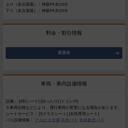
上り（名古屋着）：神坂PA 約10分
下り（名古屋発）：神坂PA 約10分
料金・割引情報
運賃表
車両・車内設備情報
設備： [4列シート] [ゆったり] [トイレ付]
※車両点検などにより、運行車両が変更になる場合があります。
シートサービス： [Sクラスシート] [女性専用シート]
バス設備情報：
アルピコ交通
名鉄バス
名鉄観光バス