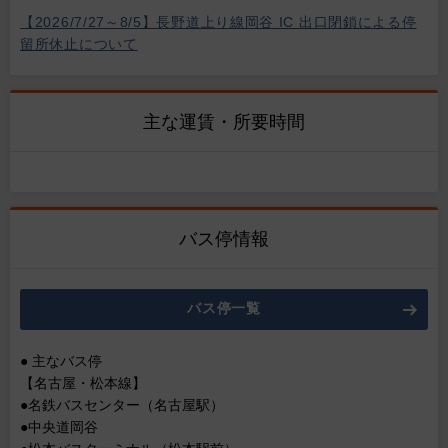
【2026/7/27～8/5】長野道上り線岡谷 IC 出口閉鎖による停
留所休止について
主な運賃・所要時間
バス停情報
バス停一覧
● 主なバス停
【名古屋・松本線】
●名鉄バスセンター（名古屋駅）
●中央道岡谷