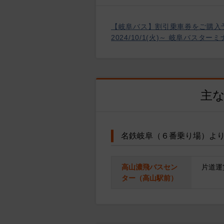
【岐阜バス】割引乗車券をご購入
2024/10/1(火)～ 岐阜バス
主
名鉄岐阜（６番乗り場）よ
高山濃飛バスセン
片道運
ター（高山駅前）