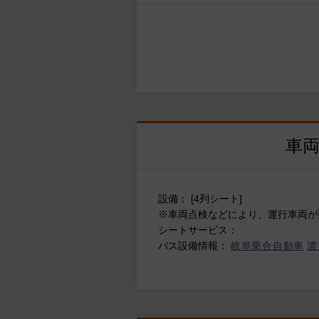
車
設備： [4列シート]
※車両点検などにより、運行車両が
シートサービス：
バス設備情報：
岐阜乗合自動車
濃