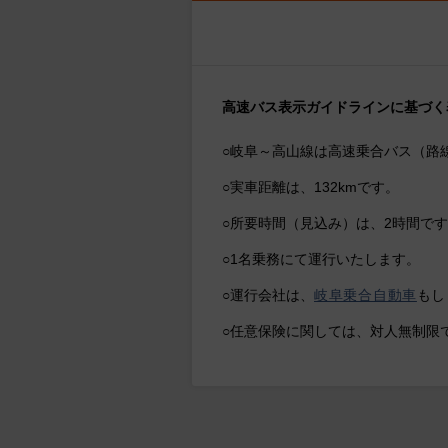
高速バス表示ガイドラインに基づく
○岐阜～高山線は高速乗合バス（路
○実車距離は、132kmです。
○所要時間（見込み）は、2時間で
○1名乗務にて運行いたします。
○運行会社は、
岐阜乗合自動車
もし
○任意保険に関しては、対人無制限