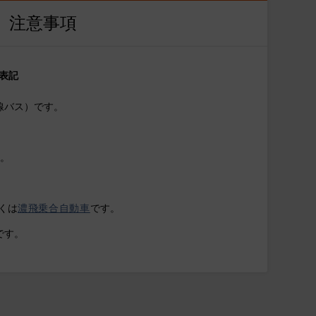
注意事項
表記
線バス）です。
す。
くは
濃飛乗合自動車
です。
です。