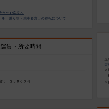
予定のお客様へ
ターミナル 乗り場・乗車券窓口の移転について
な運賃・所要時間
座
乗
り
※
賃： ２，９００円
※