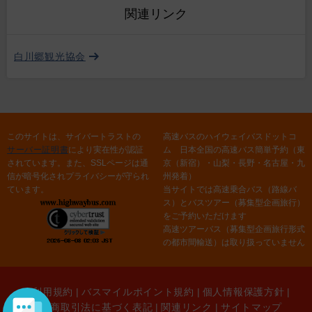
関連リンク
白川郷観光協会
このサイトは、サイバートラストの
高速バスのハイウェイバスドットコ
サーバー証明書
により実在性が認証
ム 日本全国の高速バス簡単予約（東
されています。また、SSLページは通
京（新宿）・山梨・長野・名古屋・九
信が暗号化されプライバシーが守られ
州発着）
ています。
当サイトでは高速乗合バス（路線バ
ス）とバスツアー（募集型企画旅行）
をご予約いただけます
高速ツアーバス（募集型企画旅行形式
の都市間輸送）は取り扱っていません
ご利用規約
|
バスマイルポイント規約
|
個人情報保護方針
|
特定商取引法に基づく表記
|
関連リンク
|
サイトマップ