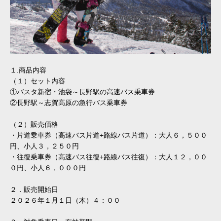
１.商品内容
（１）セット内容
①バスタ新宿・池袋～長野駅の高速バス乗車券
②長野駅～志賀高原の急行バス乗車券
（２）販売価格
・片道乗車券（高速バス片道+路線バス片道）：大人６，５００
円、小人３，２５０円
・往復乗車券（高速バス往復+路線バス往復）：大人１２，００
０円、小人６，０００円
２．販売開始日
２０２６年１月１日（木）４：００