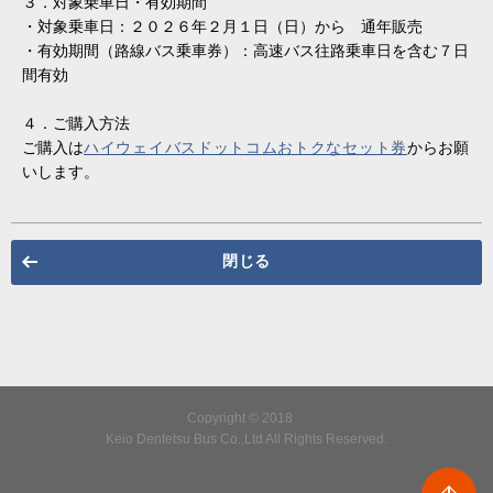
３．対象乗車日・有効期間
・対象乗車日：２０２６年２月１日（日）から 通年販売
・有効期間（路線バス乗車券）：高速バス往路乗車日を含む７日
間有効
４．ご購入方法
ご購入は
ハイウェイバスドットコムおトクなセット券
からお願
いします。
閉じる
Copyright © 2018
Keio Dentetsu Bus Co.,Ltd All Rights Reserved.