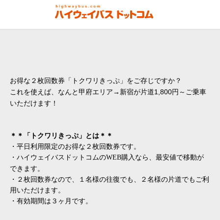
お得な２枚回数券
「トクワリきっぷ」をご存じですか？
これを使えば、なんと甲府エリア→新宿が片道
1,800
円～ご乗車
い
ただけます！
＊＊「トクワリきっぷ」とは＊＊
・平日利用限定のお得な２枚回数券です。
・ハイウェイバスドットコムの
購入なら、最安値で移動が
WEB
できます。
・２枚回数券なので、１名様の往復でも、２名様の片道でもご利
用いただけます。
・有効期間は３ヶ月です。