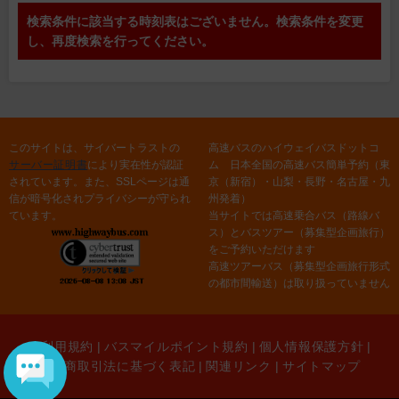
検索条件に該当する時刻表はございません。検索条件を変更
し、再度検索を行ってください。
このサイトは、サイバートラストの
高速バスのハイウェイバスドットコ
サーバー証明書
により実在性が認証
ム 日本全国の高速バス簡単予約（東
されています。また、SSLページは通
京（新宿）・山梨・長野・名古屋・九
信が暗号化されプライバシーが守られ
州発着）
ています。
当サイトでは高速乗合バス（路線バ
ス）とバスツアー（募集型企画旅行）
をご予約いただけます
高速ツアーバス（募集型企画旅行形式
の都市間輸送）は取り扱っていません
ご利用規約
|
バスマイルポイント規約
|
個人情報保護方針
|
特定商取引法に基づく表記
|
関連リンク
|
サイトマップ