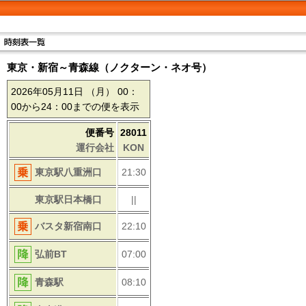
東京・新宿～青森線（ノクターン・ネオ号）
2026年05月11日
（月）
00：
00から24：00までの便を表示
便番号
28011
運行会社
KON
東京駅八重洲口
21:30
東京駅日本橋口
||
バスタ新宿南口
22:10
弘前BT
07:00
青森駅
08:10