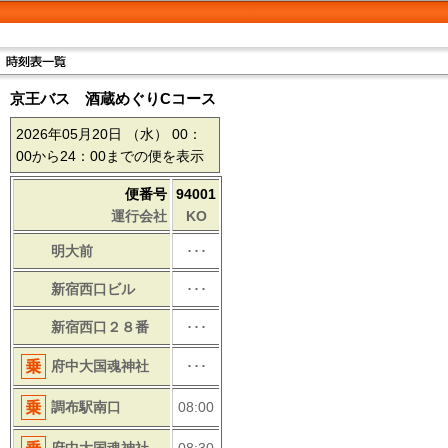
京王バス 酒蔵めぐりCコース
2026年05月20日
（水）
00：
00から24：00までの便を表示
便番号
94001
運行会社
KO
明大前
･･･
新宿西口ビル
･･･
新宿西口２８番
･･･
府中大国魂神社
･･･
調布駅南口
08:00