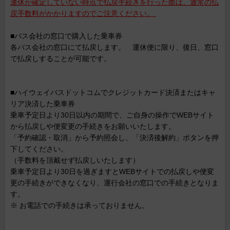
運休が確定していない時点で払戻手続きを行った際は、通常の払
戻手数料がかかりますのでご注意ください。
■バス会社の窓口で購入した乗車券
各バス会社の窓口にて払戻します。 運休便に限り、後日、窓口
で払戻しすることが可能です。
■ハイウェイバスドットコムでクレジットカード決済またはキャ
リア決済した乗車券
乗車予定日より30日以内の期間で、ご自身の操作でWEBサイト
から払戻しや便変更の手続きをお願いいたします。
「予約確認・取消」から予約照会し、「決済後解約」ボタンを押
下してください。
（手数料を頂戴せず払戻しいたします）
乗車予定日より30日を過ぎますとWEBサイトでの払戻しや便変
更の手続きができなくなり、運行会社の窓口での手続きとなりま
す。
※ お電話での手続きは承っておりません。