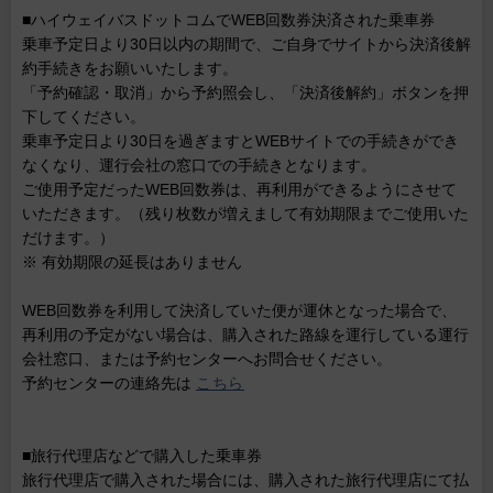
■ハイウェイバスドットコムでWEB回数券決済された乗車券
乗車予定日より30日以内の期間で、ご自身でサイトから決済後解
約手続きをお願いいたします。
「予約確認・取消」から予約照会し、「決済後解約」ボタンを押
下してください。
乗車予定日より30日を過ぎますとWEBサイトでの手続きができ
なくなり、運行会社の窓口での手続きとなります。
ご使用予定だったWEB回数券は、再利用ができるようにさせて
いただきます。（残り枚数が増えまして有効期限までご使用いた
だけます。）
※ 有効期限の延長はありません
WEB回数券を利用して決済していた便が運休となった場合で、
再利用の予定がない場合は、購入された路線を運行している運行
会社窓口、または予約センターへお問合せください。
予約センターの連絡先は
こちら
■旅行代理店などで購入した乗車券
旅行代理店で購入された場合には、購入された旅行代理店にて払