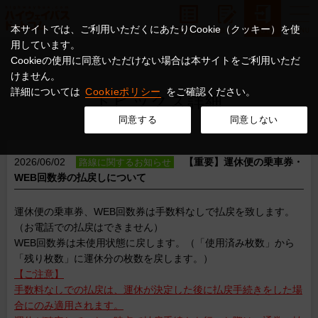
本サイトでは、ご利用いただくにあたりCookie（クッキー）を使
用しています。
Cookieの使用に同意いただけない場合は本サイトをご利用いただ
けません。
詳細については
Cookieポリシー
をご確認ください。
トピックス詳細
同意する
同意しない
2026/06/02
【重要】運休便の乗車券・
路線に関するお知らせ
WEB回数券の払戻しについて
運休便の乗車券、WEB回数券は手数料なしで払戻を致します。
（お電話での払戻はできません）
WEB回数券は未使用状態に戻します。（「使用済み枚数」から
「残り枚数」に運休分の枚数を戻します。）
【ご注意】
手数料なしでの払戻は、運休が決定した後に払戻手続きをした場
合にのみ適用されます。