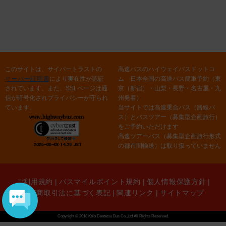
このサイトは、サイバートラストの
高速バスのハイウェイバスドットコ
サーバー証明書
により実在性が認証
ム 日本全国の高速バス簡単予約（東
されています。また、SSLページは通
京（新宿）・山梨・長野・名古屋・九
信が暗号化されプライバシーが守られ
州発着）
ています。
当サイトでは高速乗合バス（路線バ
ス）とバスツアー（募集型企画旅行）
をご予約いただけます
高速ツアーバス（募集型企画旅行形式
の都市間輸送）は取り扱っていません
ご利用規約
|
バスマイルポイント規約
|
個人情報保護方針
|
特定商取引法に基づく表記
|
関連リンク
|
サイトマップ
Copyright © 2018 Keio Dentetsu Bus Co.,Ltd All Rights Reserved.