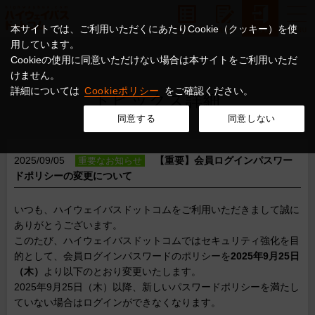
本サイトでは、ご利用いただくにあたりCookie（クッキー）を使
用しています。
Cookieの使用に同意いただけない場合は本サイトをご利用いただ
けません。
詳細については
Cookieポリシー
をご確認ください。
トピックス詳細
同意する
同意しない
2025/09/05
【重要】会員ログインパスワー
重要なお知らせ
ドポリシーの変更について
いつも、ハイウェイバスドットコムをご利用いただきまして誠に
ありがとうございます。
このたび、ハイウェイバスドットコムではセキュリティ強化を目
的として、会員ログインパスワードのポリシーを
2025年9月25日
（木）
より以下のとおり変更いたします。
2025年9月25日（木）以降、新しいパスワードポリシーを満たし
ていない場合はログインができなくなります。