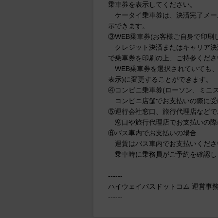
乗車券を表示してください。
ケータイ乗車券は、決済完了メール
示できます。
③WEB乗車券(お客様ご自身で印刷
クレジット決済またはキャリア決済
で乗車券を印刷の上、ご持参くださ
WEB乗車券を選択されていても、
表示)に変更することができます。
④コンビニ乗車券(ローソン、ミニ
コンビニ店舗でお支払いの際に受
⑤運行会社窓口、旅行代理店などで
窓口や旅行代理店でお支払いの際
⑥バス車内でお支払いの場合
運賃はバス車内でお支払いくださ
乗車時に乗務員がご予約を確認し
------
ハイウェイバスドットコム 運営事
------