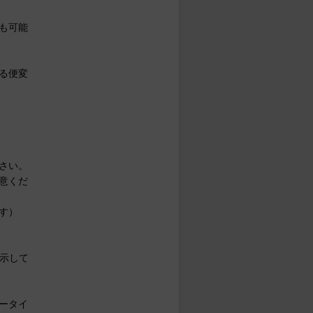
も可能
る便変
さい。
意くだ
す）
示して
ータイ