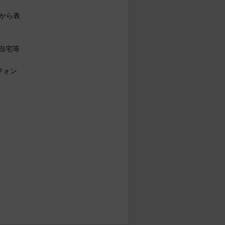
から表
自宅等
フォン