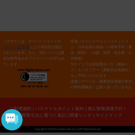
このサイトは、サイバートラストの
高速バスのハイウェイバスドットコ
サーバー証明書
により実在性が認証
ム 日本全国の高速バス簡単予約（東
されています。また、SSLページは通
京（新宿）・山梨・長野・名古屋・九
信が暗号化されプライバシーが守られ
州発着）
ています。
当サイトでは高速乗合バス（路線バ
ス）とバスツアー（募集型企画旅行）
をご予約いただけます
高速ツアーバス（募集型企画旅行形式
の都市間輸送）は取り扱っていません
ご利用規約
|
バスマイルポイント規約
|
個人情報保護方針
|
特定商取引法に基づく表記
|
関連リンク
|
サイトマップ
Copyright © 2018 Keio Dentetsu Bus Co.,Ltd All Rights Reserved.