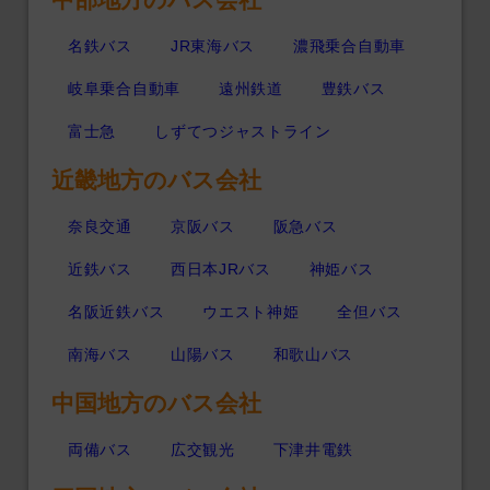
名鉄バス
JR東海バス
濃飛乗合自動車
岐阜乗合自動車
遠州鉄道
豊鉄バス
富士急
しずてつジャストライン
近畿地方のバス会社
奈良交通
京阪バス
阪急バス
近鉄バス
西日本JRバス
神姫バス
名阪近鉄バス
ウエスト神姫
全但バス
南海バス
山陽バス
和歌山バス
中国地方のバス会社
両備バス
広交観光
下津井電鉄