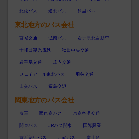
北紋バス
道北バス
斜里バス
東北地方のバス会社
宮城交通
弘南バス
岩手県北自動車
十和田観光電鉄
秋田中央交通
岩手県交通
庄内交通
ジェイアール東北バス
羽後交通
山交バス
福島交通
関東地方のバス会社
京王
西東京バス
東京空港交通
関東バス
JRバス関東
国際興業
京浜急行バス
西武バス
富士急