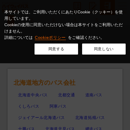
本サイトでは、ご利用いただくにあたりCookie（クッキー）を使
用しています。
1.
2.
3.
4.
5.
6.
Cookieの使用に同意いただけない場合は本サイトをご利用いただ
けません。
詳細については
Cookieポリシー
をご確認ください。
路線検索
同意する
同意しない
運行会社から探す
北海道地方のバス会社
北海道中央バス
北都交通
道南バス
くしろバス
阿寒バス
ジェイアール北海道バス
北海道拓殖バス
十勝バス
北海道北見バス
網走バス