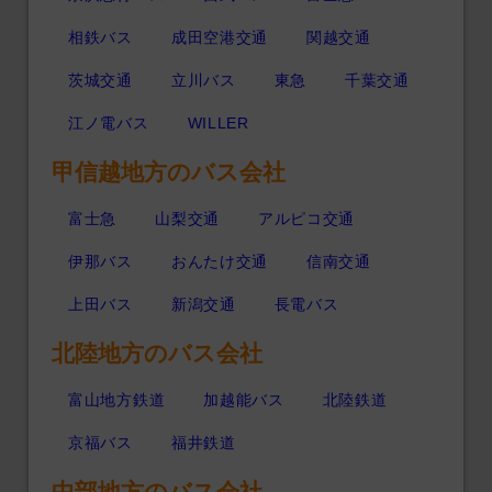
相鉄バス
成田空港交通
関越交通
茨城交通
立川バス
東急
千葉交通
江ノ電バス
WILLER
甲信越地方のバス会社
富士急
山梨交通
アルピコ交通
伊那バス
おんたけ交通
信南交通
上田バス
新潟交通
長電バス
北陸地方のバス会社
富山地方鉄道
加越能バス
北陸鉄道
京福バス
福井鉄道
中部地方のバス会社