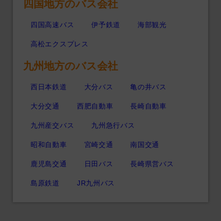
四国地方のバス会社
四国高速バス
伊予鉄道
海部観光
高松エクスプレス
九州地方のバス会社
西日本鉄道
大分バス
亀の井バス
大分交通
西肥自動車
長崎自動車
九州産交バス
九州急行バス
昭和自動車
宮崎交通
南国交通
鹿児島交通
日田バス
長崎県営バス
島原鉄道
JR九州バス