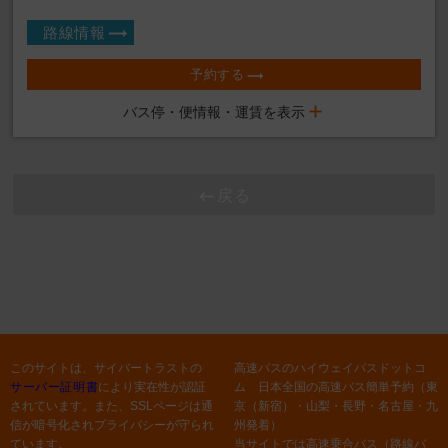
路線情報
予約する
バス停・便情報・運賃を表示
戻る
このサイトは、サイバートラストの
高速バスのハイウェイバスドットコ
サーバー証明書
により実在性が認証
ム 日本全国の高速バス簡単予約（東
されています。また、SSLページは通
京（新宿）・山梨・長野・名古屋・九
信が暗号化されプライバシーが守られ
州発着）
ています。
当サイトでは高速乗合バス（路線バ