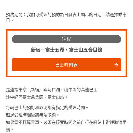
預約期間：我們可受理的預約為日曆表上顯示的日期。請選擇乘車
日。
往程
新宿－富士五湖・富士山五合目線
巴士時刻表
是連接東京（新宿）與河口湖、山中湖的高速巴士。
途中經停富士急樂園、富士山站。
每輛巴士的預訂和取消都有指定的受理時間。
超過受理時間後將無法取消。
如果您不打算乘車，必須在接受時間之前自行在網站上辦理取消手
續。