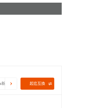
a新宿)
起迄互換