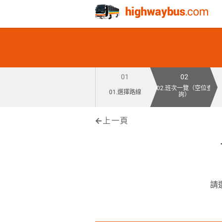
01
02
02.班次一覽（空位查
01.選擇路線
詢）
上一頁
請