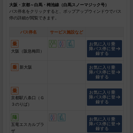
大阪・京都～白馬・栂池線（白馬スノーマジック号）
バス停名をクリックすると、ポップアップウィンドウでバス
停の詳細が閲覧できます。
バス停名
サービス施設など
お気に入り乗
降バス停に登
大阪（阪急梅田）
録する
新大阪
お気に入り乗
降バス停に登
録する
お気に入り乗
降バス停に登
京都駅八条口（Ｇ
録する
３のりば）
お気に入り乗
降バス停に登
五竜エスカルプラ
録する
ザ