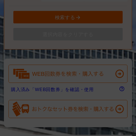
検索する
選択内容をクリアする
WEB回数券購入およびWEB回数券で予約す
お気に入り路線を使用して予約する際はログ
る際はログインして下さい。
インして下さい。
お気に入り
出発地
乗車バス停名
選択してください
選択してください
都道府県
登録路線
ログインする
ログインする
購入済み「WEB回数券」
指定なし
エリア
選択してください。
乗車バス停
検索する
到着地
選択してください
購入済み「WEB回数券」を確認・使用
都道府県
swap_vert
販売中のWEB回数券を購入して予約する
指定なし
エリア
選択してください
系統
選択してください。
降車バス停
選択してください
路線
検索する
選択してください
乗車日