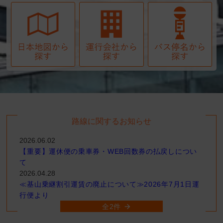
選択してください
乗車バス停
男性
女性
人 数
選択してください
降車バス停
人員区分
大人
小人
検索する
路線に関するお知らせ
2026.06.02
【重要】運休便の乗車券・WEB回数券の払戻しについ
て
2026.04.28
≪基山乗継割引運賃の廃止について≫2026年7月1日運
行便より
全2件