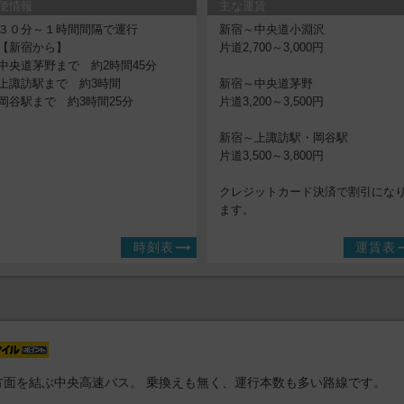
便情報
主な運賃
３０分～１時間間隔で運行
新宿～中央道小淵沢
【新宿から】
片道2,700～3,000円
中央道茅野まで 約2時間45分
上諏訪駅まで 約3時間
新宿～中央道茅野
岡谷駅まで 約3時間25分
片道3,200～3,500円
新宿～上諏訪駅・岡谷駅
片道3,500～3,800円
クレジットカード決済で割引にな
ます。
時刻表
運賃表
方面を結ぶ中央高速バス。 乗換えも無く、運行本数も多い路線です。