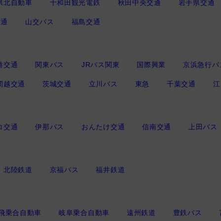
県北自動車
十和田観光電鉄
秋田中央交通
岩手県交通
交通
山交バス
福島交通
港交通
関東バス
JRバス関東
国際興業
京浜急行バ
関越交通
茨城交通
立川バス
東急
千葉交通
江
コ交通
伊那バス
おんたけ交通
信南交通
上田バス
北陸鉄道
京福バス
福井鉄道
飛乗合自動車
岐阜乗合自動車
遠州鉄道
豊鉄バス