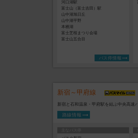
河口湖駅
富士山（富士吉田）駅
山中湖旭日丘
山中湖平野
本栖湖
富士芝桜まつり会場
富士山五合目
バス停情報
新宿～甲府線
新宿と石和温泉・甲府駅を結ぶ中央高速
路線情報
主なバス停