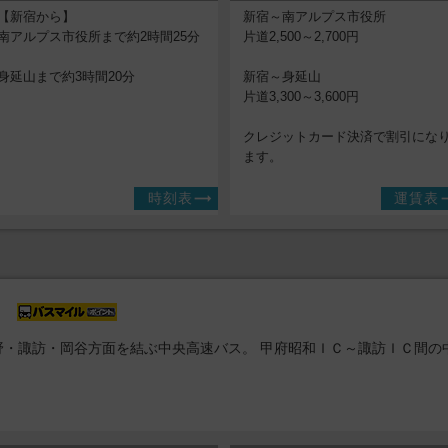
【新宿から】
新宿～南アルプス市役所
南アルプス市役所まで約2時間25分
片道2,500～2,700円
身延山まで約3時間20分
新宿～身延山
片道3,300～3,600円
クレジットカード決済で割引にな
ます。
時刻表
運賃表
野・諏訪・岡谷方面を結ぶ中央高速バス。 甲府昭和ＩＣ～諏訪ＩＣ間の