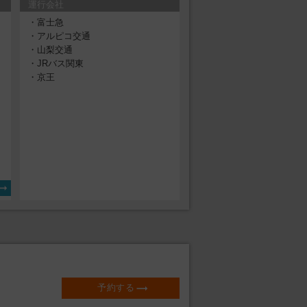
運行会社
・富士急
・アルピコ交通
・山梨交通
・JRバス関東
・京王
り
予約する