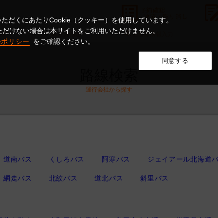
ただくにあたりCookie（クッキー）を使用しています。
意いただけない場合は本サイトをご利用いただけません。
3.
4.
確認
座席指定
お客様情報入力
ieポリシー
をご確認ください。
同意する
路線検索
運行会社から探す
道南バス
くしろバス
阿寒バス
ジェイアール北海道
網走バス
北紋バス
道北バス
斜里バス