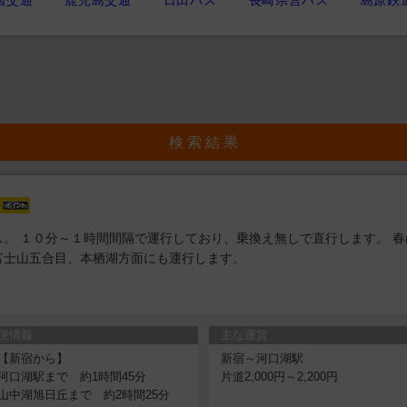
国交通
鹿児島交通
日田バス
長崎県営バス
島原鉄
検 索 結 果
。 １０分～１時間間隔で運行しており、乗換え無しで直行します。 春
富士山五合目、本栖湖方面にも運行します。
便情報
主な運賃
【新宿から】
新宿～河口湖駅
河口湖駅まで 約1時間45分
片道2,000円～2,200円
山中湖旭日丘まで 約2時間25分