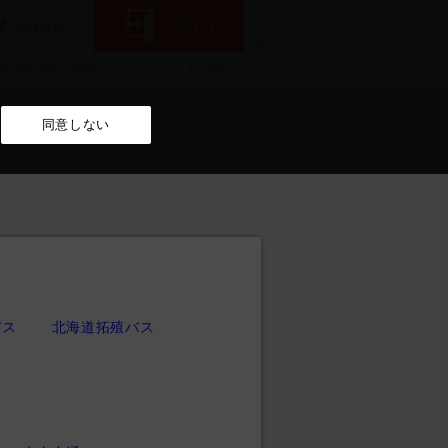
5.
6.
予約内容の確認
予約完了
同意しない
バス
北海道拓殖バス