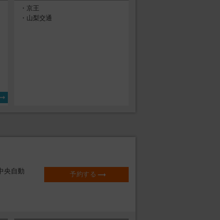
・京王
・山梨交通
り
中央自動
予約する