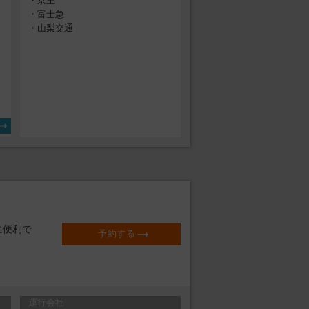
・京王
・富士急
・山梨交通
り
に便利で
予約する
運行会社