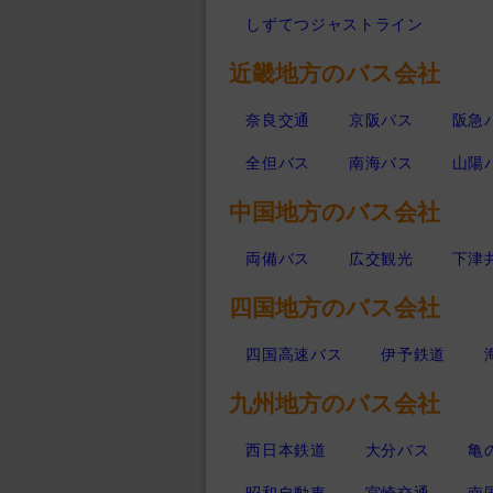
しずてつジャストライン
近畿地方のバス会社
奈良交通
京阪バス
阪急
全但バス
南海バス
山陽
中国地方のバス会社
両備バス
広交観光
下津
四国地方のバス会社
四国高速バス
伊予鉄道
九州地方のバス会社
西日本鉄道
大分バス
亀