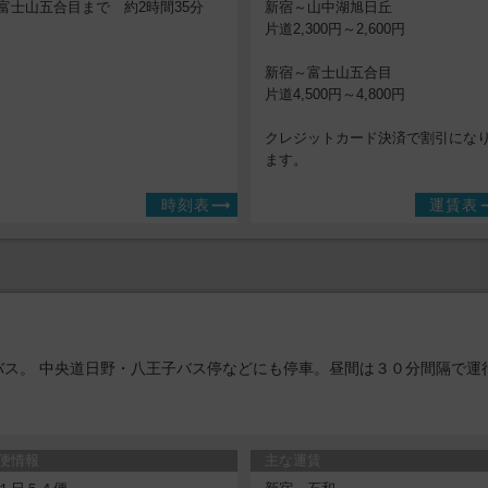
富士山五合目まで 約2時間35分
新宿～山中湖旭日丘
片道2,300円～2,600円
新宿～富士山五合目
片道4,500円～4,800円
クレジットカード決済で割引にな
ます。
時刻表
運賃表
バス。 中央道日野・八王子バス停などにも停車。昼間は３０分間隔で運
便情報
主な運賃