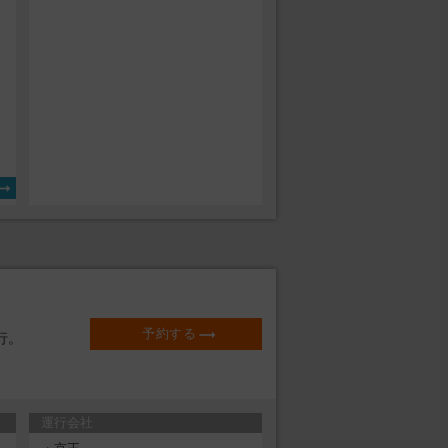
り
予約する
行。
運行会社