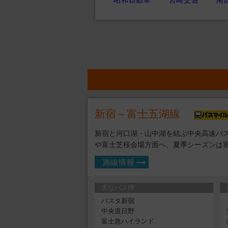
昭和自動車
宮崎交通
南
新宿～富士五湖線
新宿と河口湖・山中湖を結ぶ中央高速バス
や富士芝桜会場方面へ、夏季シーズンは
路線情報
主なバス停
バスタ新宿
中央道日野
富士急ハイランド