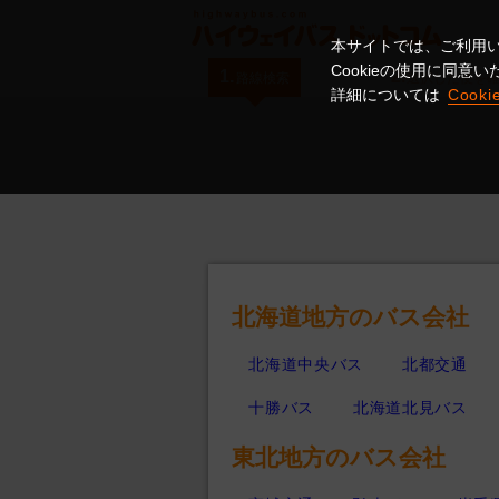
本サイトでは、ご利用い
Cookieの使用に同
1.
2.
路線検索
選択した便を
詳細については
Cook
北海道地方のバス会社
北海道中央バス
北都交通
十勝バス
北海道北見バス
東北地方のバス会社