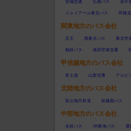
宮城交通
弘南バス
岩手
ジェイアール東北バス
羽後
関東地方のバス会社
京王
西東京バス
東京空
相鉄バス
成田空港交通
甲信越地方のバス会社
富士急
山梨交通
アルピ
北陸地方のバス会社
富山地方鉄道
加越能バス
中部地方のバス会社
名鉄バス
JR東海バス
濃