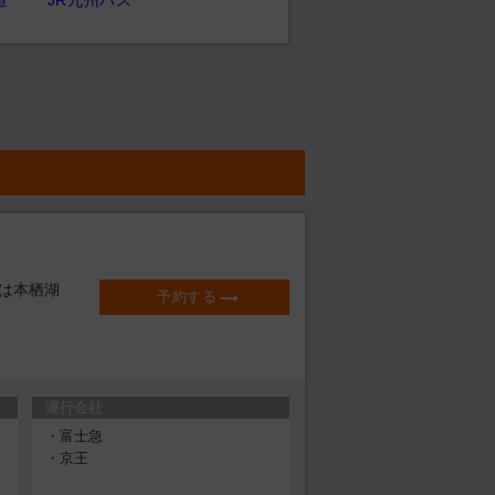
道
JR九州バス
は本栖湖
予約する
運行会社
・富士急
・京王