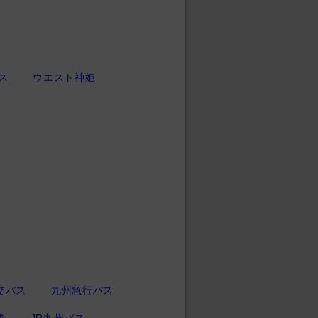
ス
ウエスト神姫
交バス
九州急行バス