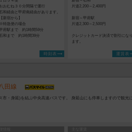
１日５４便
新宿～石和
おおむね３０分間隔で運行
片道2,200～2,400円
石和経由と甲府南経由があります。
【新宿から】
新宿～甲府駅
※特急便の場合
片道2,300～2,500円
甲府駅まで 約1時間59分
石和まで 約1時間39分
クレジットカード決済で割引にな
ます。
時刻表
運賃表
八田線
ス市・身延)を結ぶ中央高速バスです。 身延山にも停車しますので観光
便情報
主な運賃