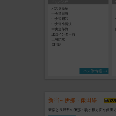
主なバス停
バスタ新宿
中央道日野
中央道昭和
中央道小淵沢
中央道茅野
諏訪インター前
上諏訪駅
岡谷駅
バス停情報
新宿～伊那・飯田線
新宿と長野県の伊那・駒ヶ根方面や飯田