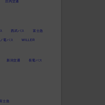
庄内交通
ス
西武バス
富士急
ノ電バス
WILLER
新潟交通
長電バス
富士急