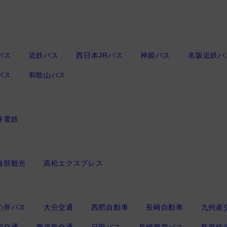
バス
近鉄バス
西日本JRバス
神姫バス
名阪近鉄バ
バス
和歌山バス
井電鉄
海部観光
高松エクスプレス
の井バス
大分交通
西肥自動車
長崎自動車
九州産