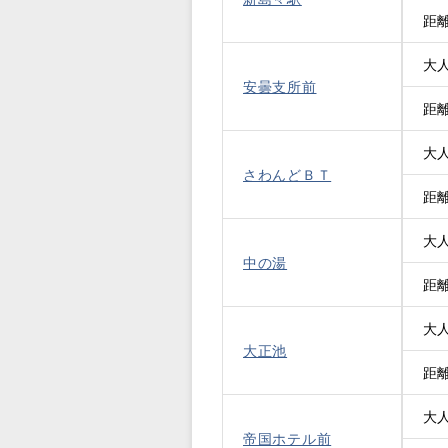
距
大
安曇支所前
距
大
さわんどＢＴ
距
大
中の湯
距
大
大正池
距
大
帝国ホテル前