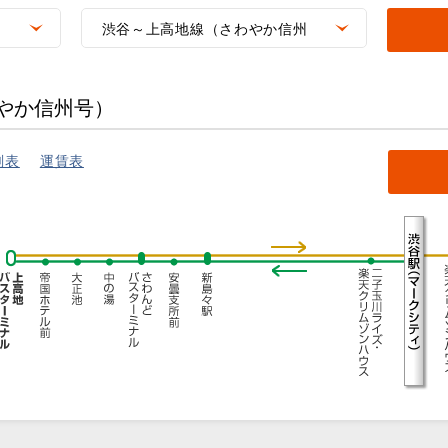
）
渋谷～上高地線（さわやか信州
号）
やか信州号）
刻表
運賃表