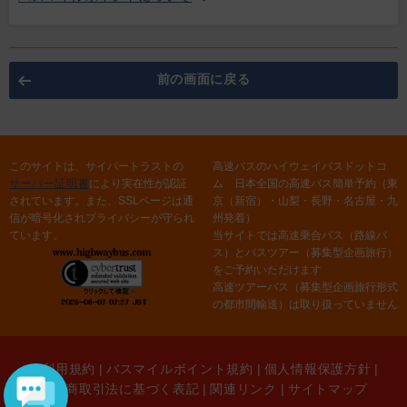
前の画面に戻る
このサイトは、サイバートラストの
高速バスのハイウェイバスドットコ
サーバー証明書
により実在性が認証
ム 日本全国の高速バス簡単予約（東
されています。また、SSLページは通
京（新宿）・山梨・長野・名古屋・九
信が暗号化されプライバシーが守られ
州発着）
ています。
当サイトでは高速乗合バス（路線バ
ス）とバスツアー（募集型企画旅行）
をご予約いただけます
高速ツアーバス（募集型企画旅行形式
の都市間輸送）は取り扱っていません
ご利用規約
|
バスマイルポイント規約
|
個人情報保護方針
|
特定商取引法に基づく表記
|
関連リンク
|
サイトマップ