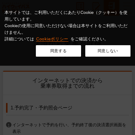
本サイトでは、ご利用いただくにあたりCookie（クッキー）を使
用しています。
Cookieの使用に同意いただけない場合は本サイトをご利用いただ
けません。
詳細については
Cookieポリシー
をご確認ください。
決済から乗車券取得
同意する
同意しない
までの流れ
インターネットでの決済から
乗車券取得までの流れ
1.予約完了・予約照会ページ
インターネットで予約を行い、予約終了後の決済選択画面を
表示