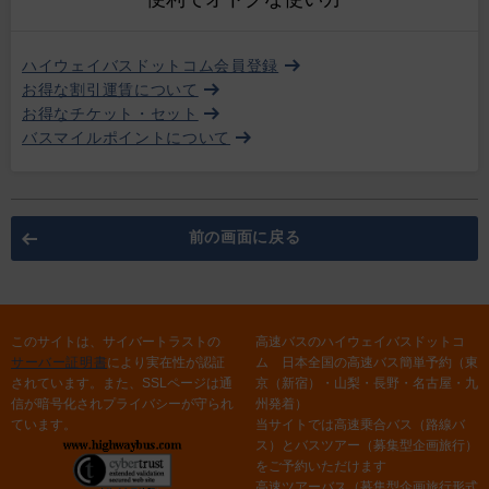
ハイウェイバスドットコム会員登録
お得な割引運賃について
お得なチケット・セット
バスマイルポイントについて
前の画面に戻る
このサイトは、サイバートラストの
高速バスのハイウェイバスドットコ
サーバー証明書
により実在性が認証
ム 日本全国の高速バス簡単予約（東
されています。また、SSLページは通
京（新宿）・山梨・長野・名古屋・九
信が暗号化されプライバシーが守られ
州発着）
ています。
当サイトでは高速乗合バス（路線バ
ス）とバスツアー（募集型企画旅行）
をご予約いただけます
高速ツアーバス（募集型企画旅行形式