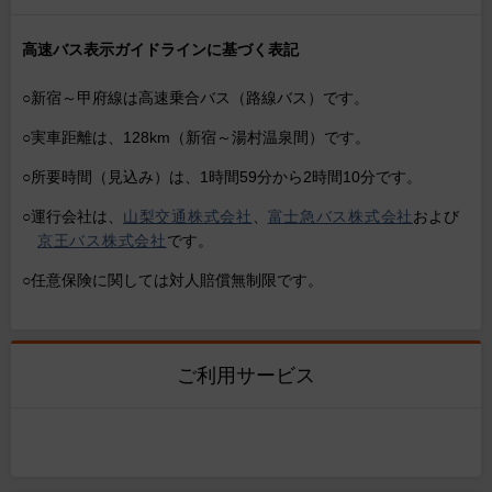
高速バス表示ガイドラインに基づく表記
○新宿～甲府線は高速乗合バス（路線バス）です。
○実車距離は、128km（新宿～湯村温泉間）です。
○所要時間（見込み）は、1時間59分から2時間10分です。
○運行会社は、
山梨交通株式会社
、
富士急バス株式会社
および
京王バス株式会社
です。
○任意保険に関しては対人賠償無制限です。
ご利用サービス