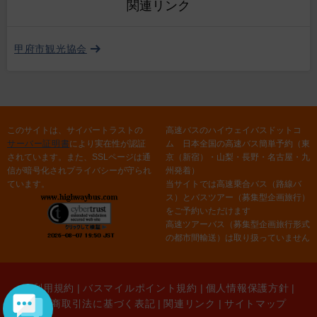
関連リンク
甲府市観光協会
このサイトは、サイバートラストの
高速バスのハイウェイバスドットコ
サーバー証明書
により実在性が認証
ム 日本全国の高速バス簡単予約（東
されています。また、SSLページは通
京（新宿）・山梨・長野・名古屋・九
信が暗号化されプライバシーが守られ
州発着）
ています。
当サイトでは高速乗合バス（路線バ
ス）とバスツアー（募集型企画旅行）
をご予約いただけます
高速ツアーバス（募集型企画旅行形式
の都市間輸送）は取り扱っていません
ご利用規約
|
バスマイルポイント規約
|
個人情報保護方針
|
特定商取引法に基づく表記
|
関連リンク
|
サイトマップ