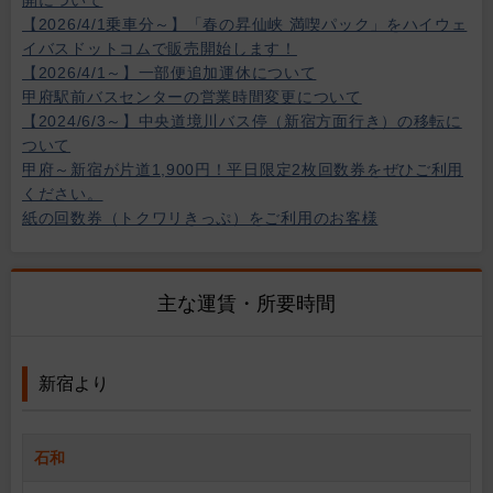
開について
【2026/4/1乗車分～】「春の昇仙峡 満喫パック」をハイウェ
イバスドットコムで販売開始します！
【2026/4/1～】一部便追加運休について
甲府駅前バスセンターの営業時間変更について
【2024/6/3～】中央道境川バス停（新宿方面行き）の移転に
ついて
甲府～新宿が片道1,900円！平日限定2枚回数券をぜひご利用
ください。
紙の回数券（トクワリきっぷ）をご利用のお客様
主な運賃・所要時間
新宿より
石和