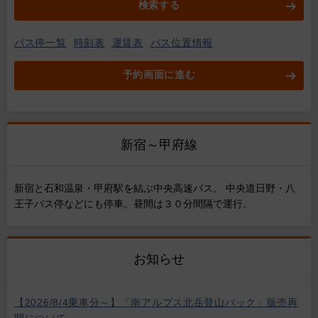
検索する
バス停一覧
時刻表
運賃表
バス位置情報
予約画面に進む
新宿～甲府線
新宿と石和温泉・甲府駅を結ぶ中央高速バス。 中央道日野・八
王子バス停などにも停車。昼間は３０分間隔で運行。
お知らせ
【2026/8/4乗車分～】「南アルプス北岳登山パック」販売再