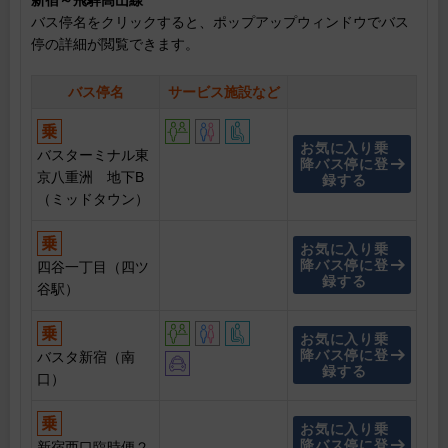
新宿～飛騨高山線
バス停名をクリックすると、ポップアップウィンドウでバス
停の詳細が閲覧できます。
バス停名
サービス施設など
お気に入り乗
バスターミナル東
降バス停に登
京八重洲 地下B
録する
（ミッドタウン）
お気に入り乗
降バス停に登
四谷一丁目（四ツ
録する
谷駅）
お気に入り乗
降バス停に登
バスタ新宿（南
録する
口）
お気に入り乗
降バス停に登
新宿西口臨時便２