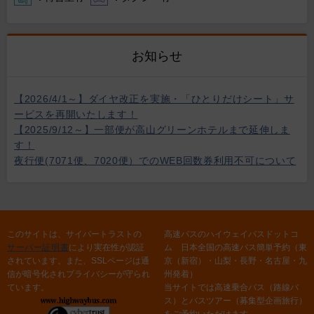
お知らせ
【2026/4/1～】ダイヤ改正を実施・「ひとりだけシート」サ
ービスを再開いたします！
【2025/9/12～】一部便が高山グリーンホテルまで延伸しま
す！
夜行便(7071便、7020便）でのWEB回数券利用不可について
このサイトは、サイバートラストの
高速バスのハイウェイバスドットコ
サーバー証明書
により実在性が認証
ム 日本全国の高速バス簡単予約（東
されています。また、SSLページは通
京（新宿）・山梨・長野・名古屋・九
信が暗号化されプライバシーが守られ
州発着）
ています。
当サイトでは高速乗合バス（路線バ
ス）とバスツアー（募集型企画旅行）