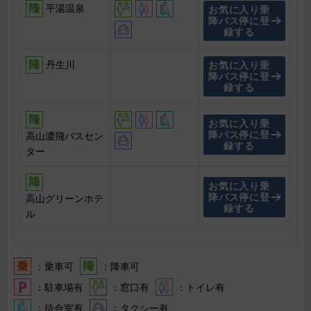
平湯温泉
お気に入り乗
降バス停に登
録する
丹生川
お気に入り乗
降バス停に登
録する
お気に入り乗
降バス停に登
高山濃飛バスセン
録する
ター
お気に入り乗
降バス停に登
高山グリーンホテ
録する
ル
：乗車可
：降車可
：駐車場有
：窓口有
：トイレ有
：待合室有
：タクシー有