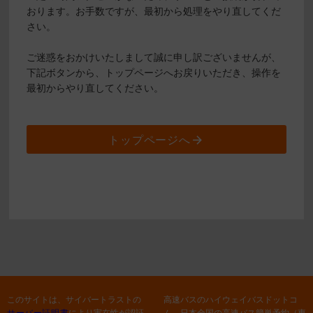
おります。お手数ですが、最初から処理をやり直してくだ
さい。
ご迷惑をおかけいたしまして誠に申し訳ございませんが、
下記ボタンから、トップページへお戻りいただき、操作を
最初からやり直してください。
トップページへ
このサイトは、サイバートラストの
高速バスのハイウェイバスドットコ
サーバー証明書
により実在性が認証
ム 日本全国の高速バス簡単予約（東