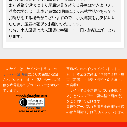
また道路交通法により座席定員を超える乗車はできません。
満席の場合は、乗車定員数の理由により未就学児であっても
お断りをする場合がございますので、小人運賃をお支払いい
ただき、座席の確保をお願いいたします。
なお、小人運賃は大人運賃の半額（１０円未満切上げ）とな
ります。
このサイトは、サイバートラストの
高速バスのハイウェイバスドットコ
サーバー証明書
により実在性が認証
ム 日本全国の高速バス簡単予約（東
されています。また、SSLページは通
京（新宿）・山梨・長野・名古屋・九
信が暗号化されプライバシーが守られ
州発着）
ています。
当サイトでは高速乗合バス（路線バ
ス）とバスツアー（募集型企画旅行）
をご予約いただけます
高速ツアーバス（募集型企画旅行形式
の都市間輸送）は取り扱っていません