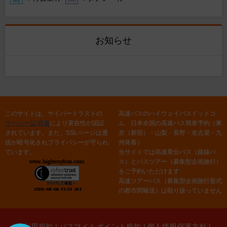
お知らせ
このサイトは、サイバートラストの
高速バスのハイウェイバスドットコ
サーバー証明書
により実在性が認証
ム 日本全国の高速バス簡単予約（東
されています。また、SSLページは通
京（新宿）・山梨・長野・名古屋・九
信が暗号化されプライバシーが守られ
州発着）
ています。
当サイトでは高速乗合バス（路線バ
ス）とバスツアー（募集型企画旅行）
をご予約いただけます
高速ツアーバス（募集型企画旅行形式
の都市間輸送）は取り扱っていません
ご利用規約
|
バスマイルポイント規約
|
個人情報保護方針
|