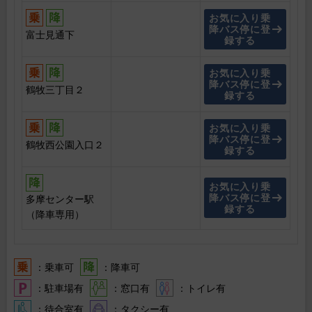
お気に入り乗
降バス停に登
富士見通下
録する
お気に入り乗
降バス停に登
鶴牧三丁目２
録する
お気に入り乗
降バス停に登
鶴牧西公園入口２
録する
お気に入り乗
降バス停に登
多摩センター駅
録する
（降車専用）
：乗車可
：降車可
：駐車場有
：窓口有
：トイレ有
：待合室有
：タクシー有