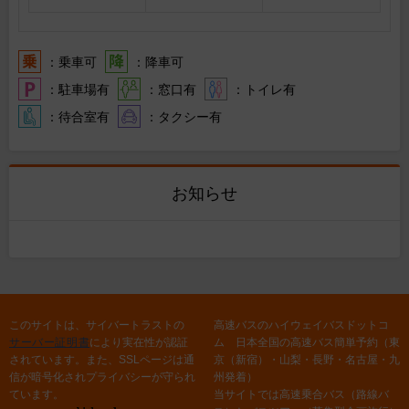
：乗車可
：降車可
：駐車場有
：窓口有
：トイレ有
：待合室有
：タクシー有
お知らせ
このサイトは、サイバートラストの
高速バスのハイウェイバスドットコ
サーバー証明書
により実在性が認証
ム 日本全国の高速バス簡単予約（東
されています。また、SSLページは通
京（新宿）・山梨・長野・名古屋・九
信が暗号化されプライバシーが守られ
州発着）
ています。
当サイトでは高速乗合バス（路線バ