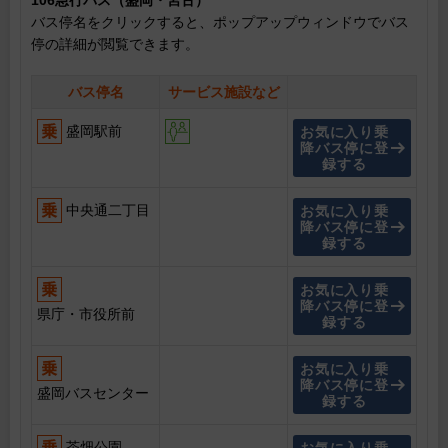
106急行バス（盛岡・宮古）
バス停名をクリックすると、ポップアップウィンドウでバス
停の詳細が閲覧できます。
バス停名
サービス施設など
盛岡駅前
お気に入り乗
降バス停に登
録する
中央通二丁目
お気に入り乗
降バス停に登
録する
お気に入り乗
降バス停に登
県庁・市役所前
録する
お気に入り乗
降バス停に登
盛岡バスセンター
録する
茶畑公園