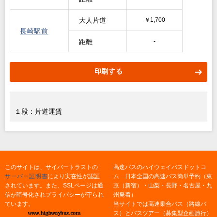
大人片道
￥1,700
長崎駅前
距離
-
印刷する
１段：片道運賃
このサイトは、サイバートラストの
高速バスのハイウェイバスドットコ
サーバー証明書
により実在性が認証
ム 日本全国の高速バス簡単予約（東
されています。また、SSLページは通
京（新宿）・山梨・長野・名古屋・九
信が暗号化されプライバシーが守られ
州発着）
ています。
当サイトでは高速乗合バス（路線バ
ス）とバスツアー（募集型企画旅行）