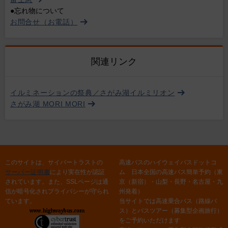
●忘れ物について
お問合せ（お電話）
関連リンク
イルミネーションの祭典／さがみ湖イルミリオン
さがみ湖 MORI MORI
このサイトは、サイバートラストの
高速バスのハイウェイバスドットコ
サーバー証明書
により実在性が認証
ム 日本全国の高速バス簡単予約（東
されています。また、SSLページは通
京（新宿）・山梨・長野・名古屋・九
信が暗号化されプライバシーが守られ
州発着）
ています。
当サイトでは高速乗合バス（路線バ
ス）とバスツアー（募集型企画旅行）
をご予約いただけます