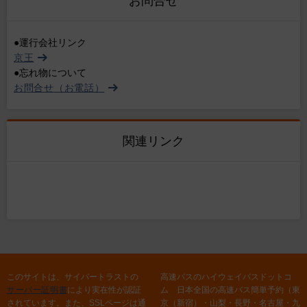
お問合せ
●運行会社リンク
京王
●忘れ物について
お問合せ（お電話）
関連リンク
このサイトは、サイバートラストの
高速バスのハイウェイバスドットコ
サーバー証明書
により実在性が認証
ム 日本全国の高速バス簡単予約（東
されています。また、SSLページは通
京（新宿）・山梨・長野・名古屋・九