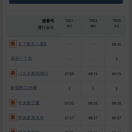
便番号
7001
7003
7005
KO
NH
KO
運行会社
ＢＴ東京八重B
･･･
･･･
08:30
四谷一丁目
･･･
･･･
||
バスタ新宿南口
07:05
08:15
09:15
新宿西口26番
||
||
||
中央道三鷹
07:25
08:35
09:35
中央道深大寺
07:27
08:37
09:37