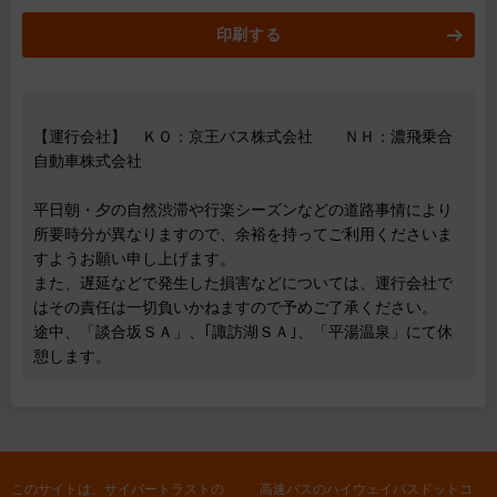
印刷する
【運行会社】 ＫＯ：京王バス株式会社 ＮＨ：濃飛乗合
自動車株式会社
平日朝・夕の自然渋滞や行楽シーズンなどの道路事情により
所要時分が異なりますので、余裕を持ってご利用くださいま
すようお願い申し上げます。
また、遅延などで発生した損害などについては、運行会社で
はその責任は一切負いかねますので予めご了承ください。
途中、「談合坂ＳＡ」、｢諏訪湖ＳＡ｣、「平湯温泉」にて休
憩します。
このサイトは、サイバートラストの
高速バスのハイウェイバスドットコ