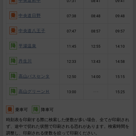
中央道府中
07:31
08:41
09:41
中央道日野
07:38
08:48
09:48
中央道八王子
07:47
08:57
09:57
平湯温泉
11:45
12:55
14:10
丹生川
12:33
13:43
14:58
高山バスセンタ
12:50
14:00
15:15
高山グリーンＨ
13:00
･･･
15:25
乗車可
降車可
時刻表を印刷する際に検索した便数が多い場合、全てが印刷され
ず、途中で切れた状態で印刷される恐れがあります。検索時間を
調整し、印刷される便数を絞って印刷ください。