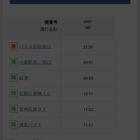
便番号
9401
NR
運行会社
バスタ新宿南口
21:00
小倉駅前・南口
09:51
砂津
09:55
引野口黒崎ＩＣ
10:11
天神高速ＢＴ
11:02
博多バスＴ
11:17