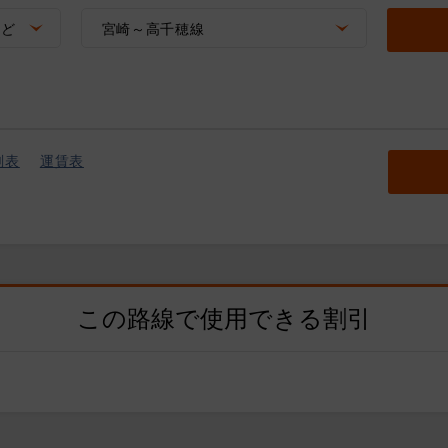
など
宮崎～高千穂線
刻表
運賃表
この路線で使用できる割引