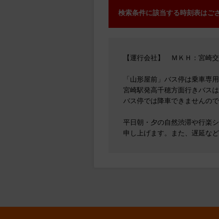
検索条件に該当する時刻表はご
【運行会社】 ＭＫＨ：宮崎
「山形屋前」バス停は乗車専用
宮崎駅発高千穂方面行きバスは
バス停では降車できませんので
平日朝・夕の自然渋滞や行楽シ
申し上げます。また、遅延など