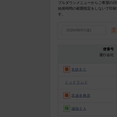
プルダウンメニューからご希望の日
始発時間の範囲指定をしないで印刷
す。
便番号
運行会社
名鉄ＢＣ
ミッドランド
高速各務原
城端ＳＡ