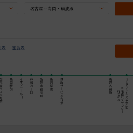
名古屋～高岡・砺波線
刻表
運賃表