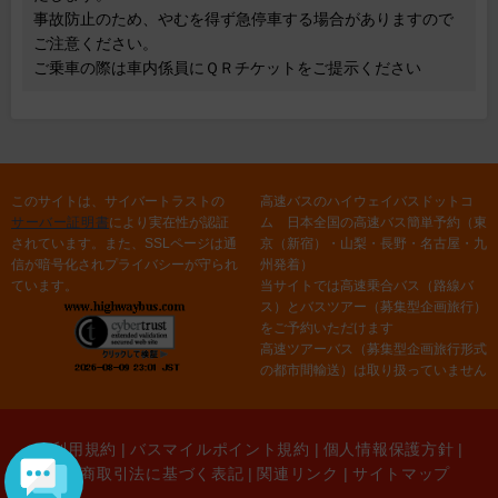
事故防止のため、やむを得ず急停車する場合がありますので
ご注意ください。
ご乗車の際は車内係員にＱＲチケットをご提示ください
このサイトは、サイバートラストの
高速バスのハイウェイバスドットコ
サーバー証明書
により実在性が認証
ム 日本全国の高速バス簡単予約（東
されています。また、SSLページは通
京（新宿）・山梨・長野・名古屋・九
信が暗号化されプライバシーが守られ
州発着）
ています。
当サイトでは高速乗合バス（路線バ
ス）とバスツアー（募集型企画旅行）
をご予約いただけます
高速ツアーバス（募集型企画旅行形式
の都市間輸送）は取り扱っていません
ご利用規約
|
バスマイルポイント規約
|
個人情報保護方針
|
特定商取引法に基づく表記
|
関連リンク
|
サイトマップ