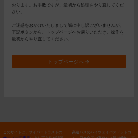
おります。お手数ですが、最初から処理をやり直してくだ
さい。
ご迷惑をおかけいたしまして誠に申し訳ございませんが、
下記ボタンから、トップページへお戻りいただき、操作を
最初からやり直してください。
トップページへ
このサイトは、サイバートラストの
高速バスのハイウェイバスドットコ
サーバー証明書
により実在性が認証
ム 日本全国の高速バス簡単予約（東