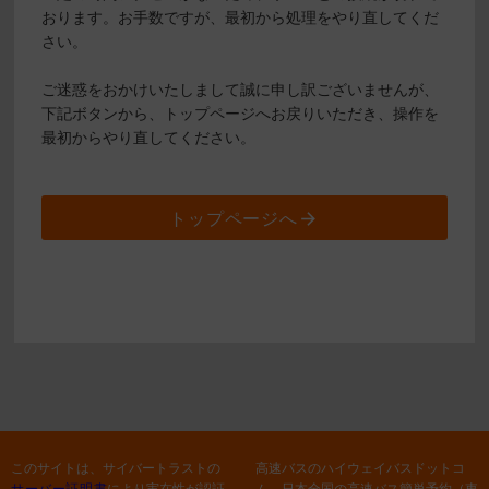
おります。お手数ですが、最初から処理をやり直してくだ
さい。
ご迷惑をおかけいたしまして誠に申し訳ございませんが、
下記ボタンから、トップページへお戻りいただき、操作を
最初からやり直してください。
トップページへ
このサイトは、サイバートラストの
高速バスのハイウェイバスドットコ
サーバー証明書
により実在性が認証
ム 日本全国の高速バス簡単予約（東