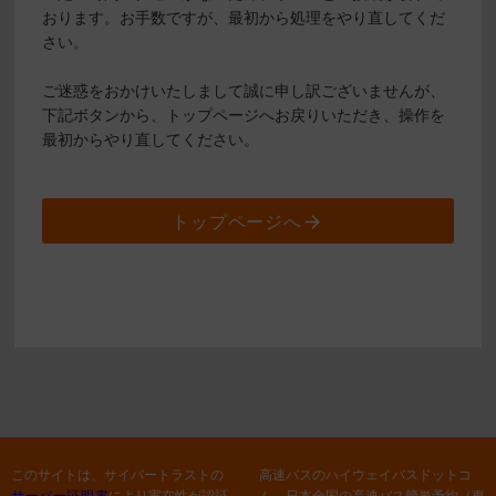
おります。お手数ですが、最初から処理をやり直してくだ
さい。
ご迷惑をおかけいたしまして誠に申し訳ございませんが、
下記ボタンから、トップページへお戻りいただき、操作を
最初からやり直してください。
トップページへ
このサイトは、サイバートラストの
高速バスのハイウェイバスドットコ
サーバー証明書
により実在性が認証
ム 日本全国の高速バス簡単予約（東