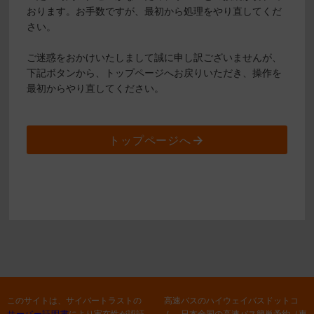
おります。お手数ですが、最初から処理をやり直してくだ
さい。
ご迷惑をおかけいたしまして誠に申し訳ございませんが、
下記ボタンから、トップページへお戻りいただき、操作を
最初からやり直してください。
トップページへ
このサイトは、サイバートラストの
高速バスのハイウェイバスドットコ
サーバー証明書
により実在性が認証
ム 日本全国の高速バス簡単予約（東