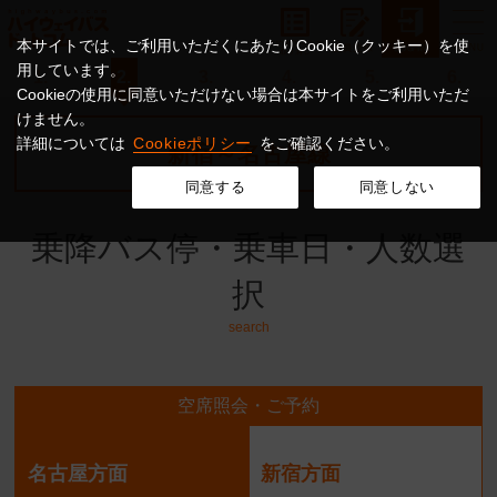
本サイトでは、ご利用いただくにあたりCookie（クッキー）を使
用しています。
1.
2.
3.
4.
5.
6.
Cookieの使用に同意いただけない場合は本サイトをご利用いただ
けません。
詳細については
Cookieポリシー
をご確認ください。
新宿～名古屋線
同意する
同意しない
乗降バス停・乗車日・人数選
択
search
空席照会・ご予約
名古屋方面
新宿方面