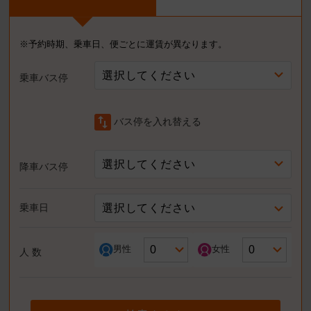
※予約時期、乗車日、便ごとに運賃が異なります。
選択してください
乗車バス停
swap_vert
バス停を入れ替える
選択してください
降車バス停
選択してください
乗車日
男性
女性
人 数