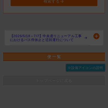
検索する
【2026/5/18～7/7】中央道リニューアル工事
におけるバス停休止と迂回運行について
便 一 覧
※設備アイコンの説明
トップページに戻る